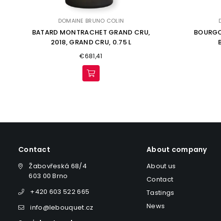
DOMAINE BRUNO COLIN
BATARD MONTRACHET GRAND CRU,
BOURGO
2018, GRAND CRU, 0.75 L
Regular
€681,41
price
Contact
About company
Žabovřeská 68/4
About us
603 00 Brno
Contact
+420 603 522 665
Tastings
News
info@lebouquet.cz