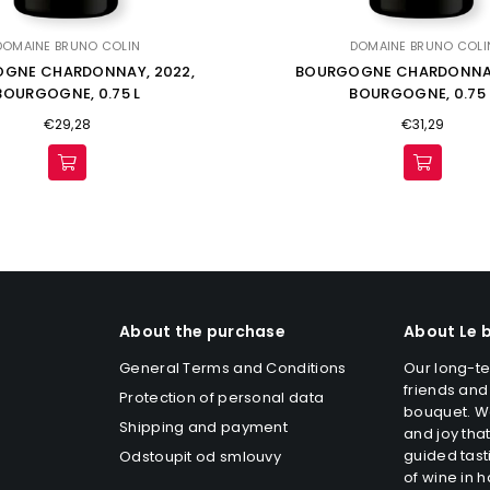
DOMAINE BRUNO COLIN
DOMAINE BRUNO COLI
GNE CHARDONNAY, 2022,
BOURGOGNE CHARDONNAY
BOURGOGNE, 0.75 L
BOURGOGNE, 0.75 
Regular
Regular
€29,28
€31,29
price
price
About the purchase
About Le 
General Terms and Conditions
Our long-te
friends and
Protection of personal data
bouquet. W
Shipping and payment
and joy that
guided tast
Odstoupit od smlouvy
of wine in h