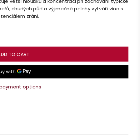
čuje větší hloubku a koncentraci při zachování typické
keřů, chudých půd a výjimečné polohy vytváří víno s
tenciálem zrání.
ADD TO CART
payment options