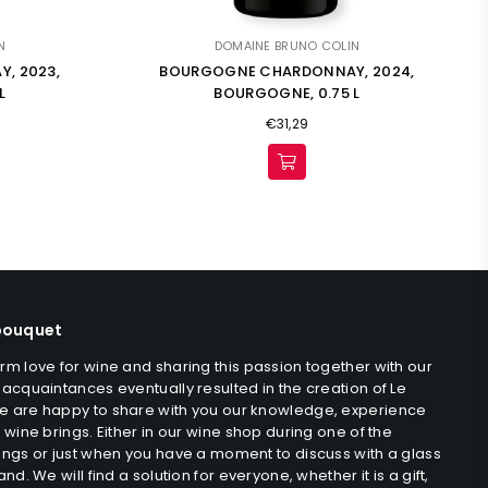
N
DOMAINE BRUNO COLIN
, 2023,
BOURGOGNE CHARDONNAY, 2024,
L
BOURGOGNE, 0.75 L
Regular
€31,29
price
bouquet
rm love for wine and sharing this passion together with our
 acquaintances eventually resulted in the creation of Le
e are happy to share with you our knowledge, experience
 wine brings. Either in our wine shop during one of the
ings or just when you have a moment to discuss with a glass
and. We will find a solution for everyone, whether it is a gift,