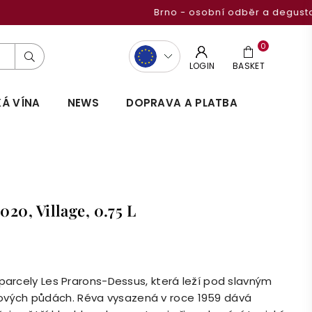
0
Submit
LOGIN
BASKET
Á VÍNA
NEWS
DOPRAVA A PLATBA
0, Village, 0.75 L
 parcely Les Prarons-Dessus, která leží pod slavným
vých půdách. Réva vysazená v roce 1959 dává