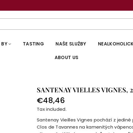
Brno - osobní odběr a degustace
 BY
TASTING
NAŠE SLUŽBY
NEALKOHOLICK
ABOUT US
SANTENAY VIELLES VIGNES, 202
€48,46
Regular
Tax included.
price
Santenay Vieilles Vignes pochází z jediné
Clos de Tavannes na kamenitých vápenco