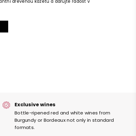
egantní dřevěnou kazetu a darujte radost v
Exclusive wines
Bottle-ripened red and white wines from
Burgundy or Bordeaux not only in standard
formats.