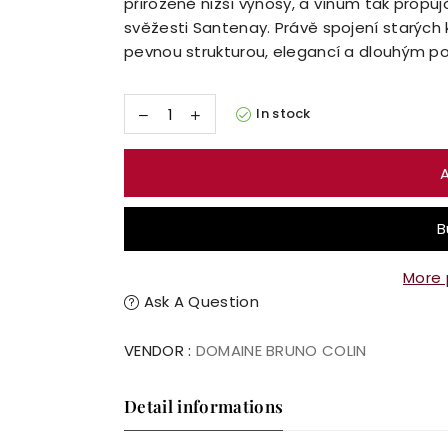
přirozeně nižší výnosy, a vínům tak propůj
svěžesti Santenay. Právě spojení starých 
pevnou strukturou, elegancí a dlouhým po
In stock
More 
Ask A Question
VENDOR :
DOMAINE BRUNO COLIN
Detail informations