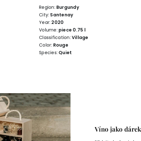
Region:
Burgundy
City:
Santenay
Year:
2020
Volume:
piece 0.75 l
Classification:
Village
Color:
Rouge
Species:
Quiet
Víno jako dáre